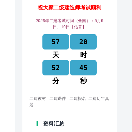
祝大家二级建造师考试顺利
2026年二建考试时间（全国）：5月9
日、10日【估算】
57
20
天
时
52
45
分
秒
二建教材
二建课件
二建报名
二建历年真
题
资料汇总