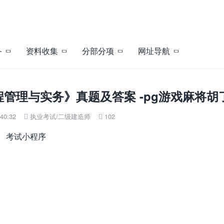
备
资料收集
分部分项
网址导航
程管理与实务》真题及答案 -pg游戏麻将胡
40:32
执业考试
/
二级建造师
102


考试小程序