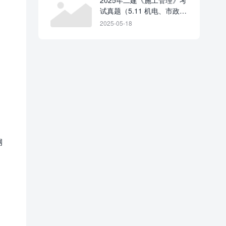
试真题（5.11 机电、市政公
用、水利水电）-完整版丨可
2025-05-18
下载
钢