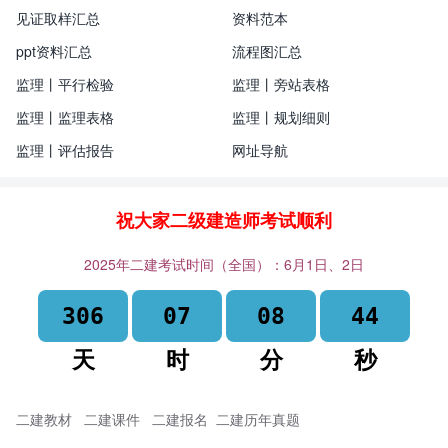
见证取样汇总
资料范本
ppt资料汇总
流程图汇总
监理丨平行检验
监理丨旁站表格
监理丨监理表格
监理丨规划细则
监理丨评估报告
网址导航
祝大家二级建造师考试顺利
2025年二建考试时间（全国）：6月1日、2日
306
07
08
44
天
时
分
秒
二建教材
二建课件
二建报名
二建历年真题