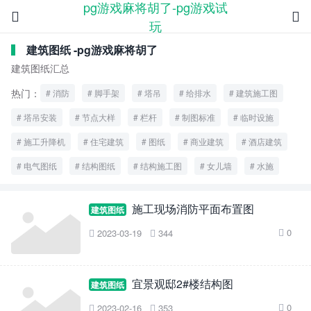
pg游戏麻将胡了-pg游戏试


玩
建筑图纸 -pg游戏麻将胡了
建筑图纸汇总
热门：
消防
脚手架
塔吊
给排水
建筑施工图
塔吊安装
节点大样
栏杆
制图标准
临时设施
施工升降机
住宅建筑
图纸
商业建筑
酒店建筑
电气图纸
结构图纸
结构施工图
女儿墙
水施
施工现场消防平面布置图
建筑图纸
0
2023-03-19
344



宜景观邸2#楼结构图
建筑图纸
0
2023-02-16
353


