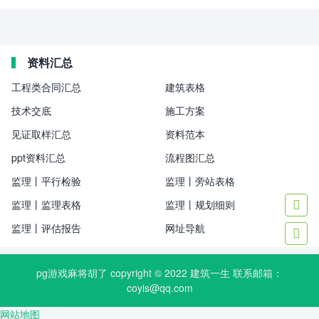
资料汇总
工程类合同汇总
建筑表格
技术交底
施工方案
见证取样汇总
资料范本
ppt资料汇总
流程图汇总
监理丨平行检验
监理丨旁站表格
监理丨监理表格
监理丨规划细则

监理丨评估报告
网址导航

pg游戏麻将胡了 copyright © 2022
建筑一生
联系邮箱：
coyis@qq.com
网站地图