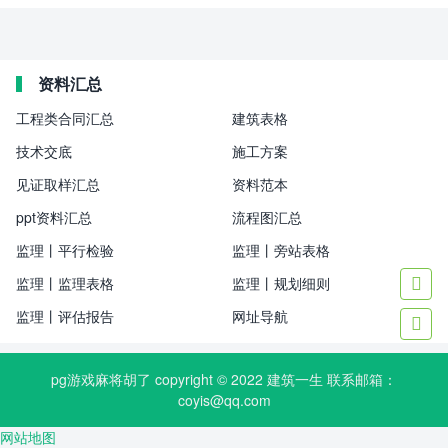
资料汇总
工程类合同汇总
建筑表格
技术交底
施工方案
见证取样汇总
资料范本
ppt资料汇总
流程图汇总
监理丨平行检验
监理丨旁站表格
监理丨监理表格
监理丨规划细则

监理丨评估报告
网址导航

pg游戏麻将胡了 copyright © 2022
建筑一生
联系邮箱：
coyis@qq.com
网站地图