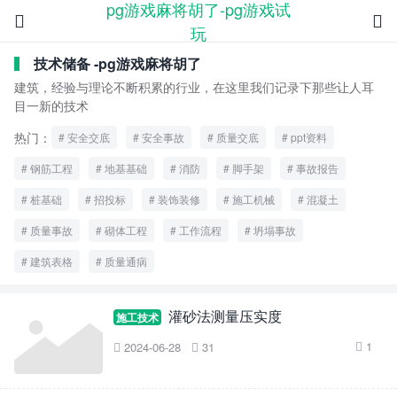
pg游戏麻将胡了-pg游戏试


玩
技术储备 -pg游戏麻将胡了
建筑，经验与理论不断积累的行业，在这里我们记录下那些让人耳
目一新的技术
热门：
安全交底
安全事故
质量交底
ppt资料
钢筋工程
地基基础
消防
脚手架
事故报告
桩基础
招投标
装饰装修
施工机械
混凝土
质量事故
砌体工程
工作流程
坍塌事故
建筑表格
质量通病
灌砂法测量压实度
施工技术
1
2024-06-28
31


