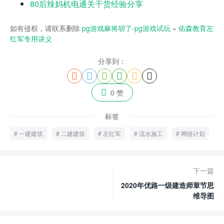
80后辣妈机电通关干货经验分享
如有侵权，请联系删除
pg游戏麻将胡了-pg游戏试玩
»
佑森教育左
红军专用讲义
分享到：







0 赞
标签
一建建筑
二建建筑
左红军
流水施工
网络计划
下一篇
2020年优路一级建造师章节思
维导图