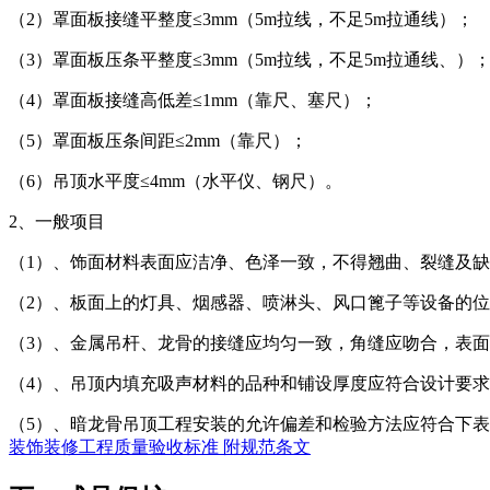
（2）罩面板接缝平整度≤3mm（5m拉线，不足5m拉通线）；
（3）罩面板压条平整度≤3mm（5m拉线，不足5m拉通线、）
（4）罩面板接缝高低差≤1mm（靠尺、塞尺）；
（5）罩面板压条间距≤2mm（靠尺）；
（6）吊顶水平度≤4mm（水平仪、钢尺）。
2、一般项目
（1）、饰面材料表面应洁净、色泽一致，不得翘曲、裂缝及
（2）、板面上的灯具、烟感器、喷淋头、风口篦子等设备的
（3）、金属吊杆、龙骨的接缝应均匀一致，角缝应吻合，表
（4）、吊顶内填充吸声材料的品种和铺设厚度应符合设计要
（5）、暗龙骨吊顶工程安装的允许偏差和检验方法应符合下
装饰装修工程质量验收标准 附规范条文