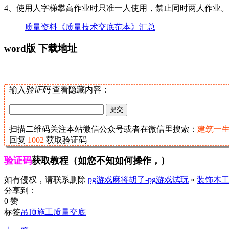
4、使用人字梯攀高作业时只准一人使用，禁止同时两人作业。
质量资料《质量技术交底范本》汇总
word版 下载地址
输入
验证码
查看隐藏内容：
扫描二维码关注本站微信公众号或者在微信里搜索：
建筑一
回复
1002
获取验证码
验证码
获取教程（如您不知如何操作，）
如有侵权，请联系删除
pg游戏麻将胡了-pg游戏试玩
»
装饰木
分享到：
0 赞
标签
吊顶施工
质量交底