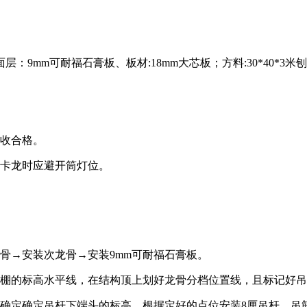
杆；面层：9mm可耐福石膏板、板材:18mm大芯板；方料:30*4
验收合格。
主卡龙时应避开筒灯位。
骨→安装次龙骨→安装9mm可耐福石膏板。
顶棚的标高水平线，在结构顶上划好龙骨分档位置线，且标记好
，确定确定吊杆下端头的标高，根据定好的点位安装8厘吊杆。吊