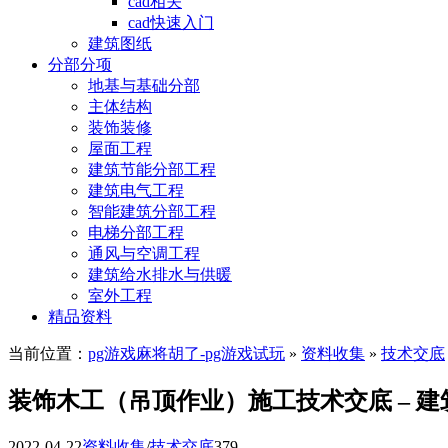
cad相关
cad快速入门
建筑图纸
分部分项
地基与基础分部
主体结构
装饰装修
屋面工程
建筑节能分部工程
建筑电气工程
智能建筑分部工程
电梯分部工程
通风与空调工程
建筑给水排水与供暖
室外工程
精品资料
当前位置：
pg游戏麻将胡了-pg游戏试玩
»
资料收集
»
技术交底
装饰木工（吊顶作业）施工技术交底 – 建
2022-04-22
资料收集
/
技术交底
379