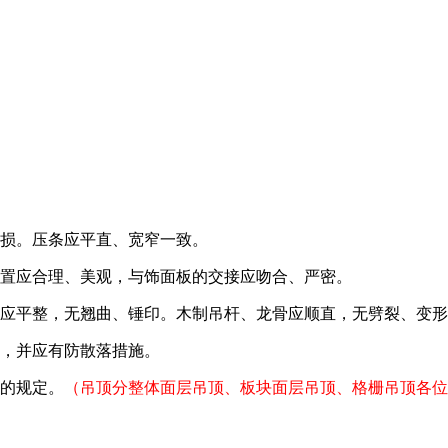
；
缺损。压条应平直、宽窄一致。
位置应合理、美观，与饰面板的交接应吻合、严密。
面应平整，无翘曲、锤印。木制吊杆、龙骨应顺直，无劈裂、变
求，并应有防散落措施。
表的规定。
（吊顶分整体面层吊顶、板块面层吊顶、格栅吊顶各位