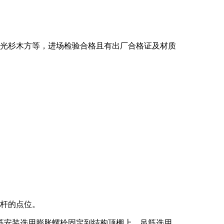
0*3米刨光杉木方等，进场检验合格且有出厂合格证及材质
吊杆的点位。
筋安装选用膨胀螺栓固定到结构顶棚上。吊筋选用