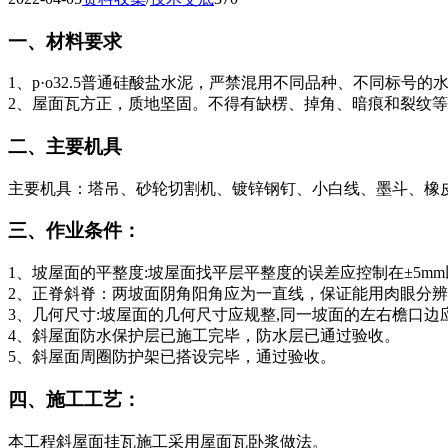
一、材料要求
1、p·o32.5普通硅酸盐水泥，严禁混用不同品种、不同标号的水泥
2、屋面瓦方正，质地坚固。不得有缺楞、掉角、暗痕和裂纹
二、主要机具
主要机具：塔吊、砂轮切割机、镀锌钢钉、小白线、墨斗、橡
三、作业条件：
1、坡屋面的平整度:坡屋面找平层平整度的误差应控制在±5m
2、正脊斜脊：两坡面阴角阳角应为一直线，保证能用肉眼分
3、几何尺寸:坡屋面的几何尺寸应规整,同一坡面的左右檐口
4、斜屋面防水保护层已施工完毕，防水层已通过验收。
5、斜屋面周圈防护架已搭设完毕，通过验收。
四、施工工艺：
本工程斜屋面挂瓦施工采用屋面瓦卧浆做法。