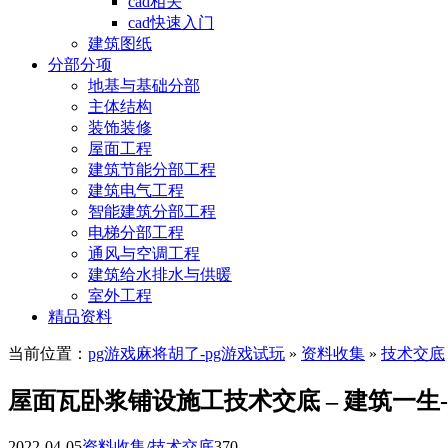
cad相关
cad快速入门
建筑图纸
分部分项
地基与基础分部
主体结构
装饰装修
屋面工程
建筑节能分部工程
建筑电气工程
智能建筑分部工程
电梯分部工程
通风与空调工程
建筑给水排水与供暖
室外工程
精品资料
当前位置：
pg游戏麻将胡了-pg游戏试玩
»
资料收集
»
技术交底
屋面瓦卧浆铺设施工技术交底 – 建筑一生
2022-04-05
资料收集
/
技术交底
370