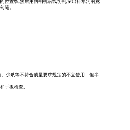
的位置线,然后用切割机沿线切割,留出排水沟的宽
行勾缝。
缺边、少爪等不符合质量要求规定的不宜使用，但半
察和手扳检查。