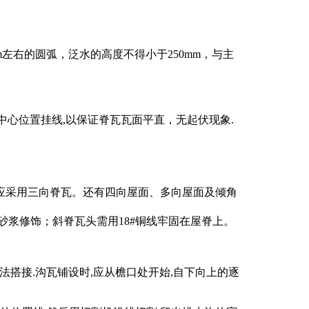
左右的圆弧，泛水的高度不得小于250mm，与主
中心位置挂线,以保证脊瓦瓦面平直，无起伏现象.
应采用三向脊瓦。还有四向屋面、多向屋面及倾角
浆修饰；斜脊瓦头需用18#铜线牢固在屋脊上。
搭接.沟瓦铺设时,应从檐口处开始,自下向上的逐