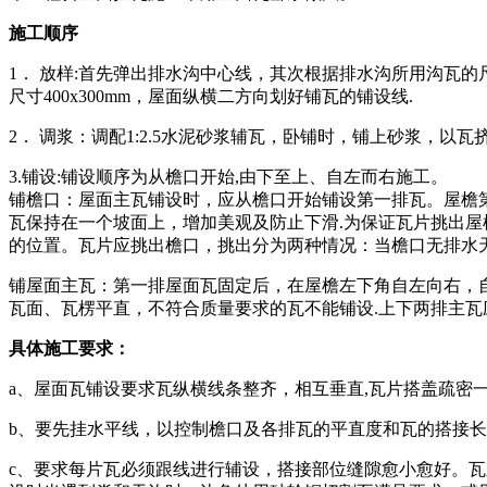
施工顺序
1． 放样:首先弹出排水沟中心线，其次根据排水沟所用沟瓦的尺
尺寸400x300mm，屋面纵横二方向划好铺瓦的铺设线.
2． 调浆：调配1:2.5水泥砂浆辅瓦，卧铺时，铺上砂浆，以瓦
3.铺设:铺设顺序为从檐口开始,由下至上、自左而右施工。
铺檐口：屋面主瓦铺设时，应从檐口开始铺设第一排瓦。屋檐第
瓦保持在一个坡面上，增加美观及防止下滑.为保证瓦片挑出屋
的位置。瓦片应挑出檐口，挑出分为两种情况：当檐口无排水天沟
铺屋面主瓦：第一排屋面瓦固定后，在屋檐左下角自左向右，
瓦面、瓦楞平直，不符合质量要求的瓦不能铺设.上下两排主瓦应
具体施工要求：
a、屋面瓦铺设要求瓦纵横线条整齐，相互垂直,瓦片搭盖疏密
b、要先挂水平线，以控制檐口及各排瓦的平直度和瓦的搭接长
c、要求每片瓦必须跟线进行辅设，搭接部位缝隙愈小愈好。瓦