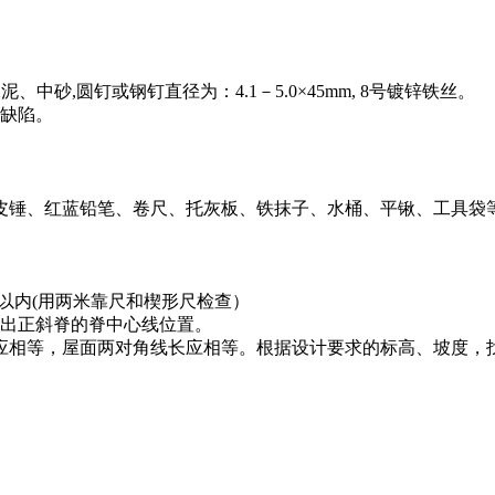
、中砂,圆钉或钢钉直径为：4.1－5.0×45mm, 8号镀锌铁丝。
等缺陷。
皮锤、红蓝铅笔、卷尺、托灰板、铁抹子、水桶、平锹、工具袋等
m以内(用两米靠尺和楔形尺检查）
辨出正斜脊的脊中心线位置。
边应相等，屋面两对角线长应相等。根据设计要求的标高、坡度，