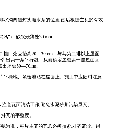
,即排水沟两侧封头顺水条的位置.然后根据主瓦的有效
）.砂浆最薄处30 mm.
檐口处应抬高20—30mm，与其第二排以上屋面
行弹出第一条平行线，从而确定屋檐第一层屋面瓦
屋檐50—70mm。
片平稳地、紧密地贴在屋面上。施工中应随时注意
应注意瓦面清洁工作,避免水泥砂浆污染屋瓦。
各排瓦的平整度。
平稳为准，每片主瓦的瓦爪必须扣紧,对齐瓦缝。铺