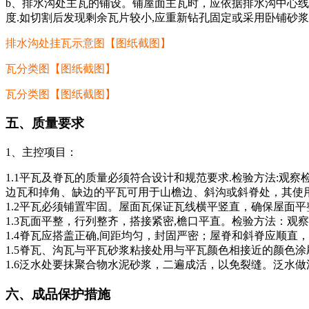
b、排水沟处主瓦的铺设。铺屋面主瓦时，应依据排水沟中心线
度.如切割后发现剩余瓦片较小,应重新钻孔固定或采用卧铺砂
排水沟处挂瓦示意图【图纸截图】
瓦分类图【图纸截图】
瓦分类图【图纸截图】
五、质量要求
1、主控项目：
1.1平瓦及脊瓦的质量必须符合设计和规范要求.检验方法:
边瓦和掉角、缺边的平瓦可用于山檐边、斜沟或斜脊处，其使用
1.2平瓦必须铺置牢固。屋面瓦保证瓦线横平竖直，确保屋面
1.3瓦面平整，行列整齐，搭接紧密,檐口平直。检验方法：观
1.4脊瓦应搭盖正确,间距均匀，封固严密；屋脊和斜脊应顺
1.5脊瓦、沟瓦与平瓦砂浆粘接处用与平瓦颜色相接近的颜色涂
1.6泛水处要抹聚合物水泥砂浆，二遍成活，以免裂缝。泛水
六、成品保护措施