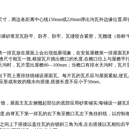
寸，两边各距离中心线150mm或220mm弹出沟瓦外边缘位置
挤揉砂浆至瓦卧平、卧齐、卧牢。瓦缝咬合紧密，无翘缝（俗称“喝风”
一排瓦放在屋面上会出现低垂现象，在安装屋檐第一排屋面瓦时,
檐尺寸相互一致,根据瓦片挑出檐口的长度,在檐口往上与屋檐平
时，瓦片需出屋檐80—100mm；当檐口有排水天沟时，瓦片需出
自下而上逐排挂线铺设屋面瓦。每片瓦的瓦爪应与屋面紧贴,使瓦
形成有效的顺水向搭接,搭接长度不应小于50mm。
一致，屋面主瓦左侧翘起部位的底部应用砂浆铺实;每铺设一趟瓦
度.由脊瓦下第一排瓦的右下角至檐口瓦左下角挂斜线，以控制
之间上下搭接以盖住瓦的自锁斜三角为准,左右搭接以瓦相扣后