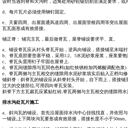
设时当遇到脊和天沟时，边角处用砂轮锯切割至满足要求，或
d、每片瓦片必须使用钢钉固定。
e、天窗四周、出屋面通风道四周、出屋面管根四周等突出屋面结
瓦瓦面形成有效搭接。
铺正脊： 铺完主瓦，最后做脊瓦，屋脊铺设要求平、直。
a、铺设脊瓦应从封头脊瓦开始，逆风向铺设，搭接铺至末端封头
b、脊瓦底部要垫塞平稳，采用1:2。5水泥砂浆座浆，座浆要饱
c、脊瓦头需用钉子牢固在屋脊上.
d、脊瓦间缝隙用与瓦同色色料(如红铁锈粉加丙烯酸调配色浆)
e、脊瓦两侧与主瓦相交的缝隙用水泥砂浆填实后贴入正档勾修
铺斜脊：斜脊瓦的铺设应从斜脊封头开始，自下而上，搭接铺
过大的交接部位,可用四向脊瓦安装。
斜脊下方主瓦裁瓦应紧贴红砖,脊瓦两侧与主瓦相交的缝隙用水
排水沟处瓦片施工
a、斜沟瓦的铺设。首先沿屋面排水沟中心挂线找直，并依照与
一铺设,上下两块沟瓦要形成有效搭接，搭接长度不小于50mm