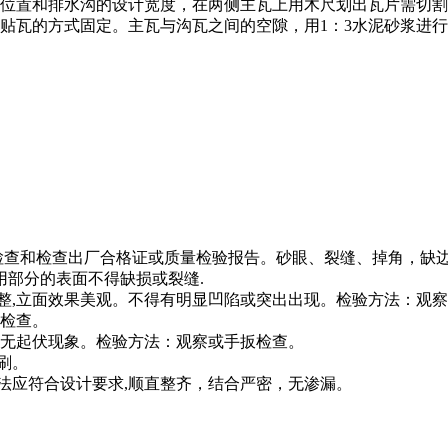
位置和排水沟的设计宽度，在两侧主瓦上用木尺划出瓦片需切割
浆贴瓦的方式固定。主瓦与沟瓦之间的空隙，用1：3水泥砂浆进
观察检查和检查出厂合格证或质量检验报告。砂眼、裂缝、掉角，
部分的表面不得缺损或裂缝.
平整,立面效果美观。不得有明显凹陷或突出出现。检验方法：观
察检查。
直，无起伏现象。检验方法：观察或手扳检查。
刷。
做法应符合设计要求,顺直整齐，结合严密，无渗漏。