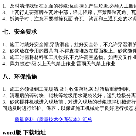
1、及时清理残留在瓦面的砂浆;瓦面挂瓦产生垃圾,必须人工搬
3、上瓦行走要落脚在瓦片中部，轻走轻踩，严禁踩踏瓦角、
4、拆架子时，注意不要碰撞瓦面.脊瓦、沟瓦和三通瓦处的水
七、安全要求
1、施工时戴好安全帽,穿防滑鞋，挂好安全带，不允许穿湿滑
2、砂浆放在专用的器具内,不得直接堆放在屋面板上。砂浆随
3、施工时需将材料和工具收好,不允许高空坠物。如需交叉作
4、风力超过5级以上天气禁止作业.雷雨天气禁止作业.
八、环保措施
1、施工必须做到工完场清,及时收集落地灰,过筛后重新利用。
2、清理后的碎砖块、砌块等垃圾用水泥袋装好，运到垃圾分离
3、砂浆搅拌机械进入现场前，对进入现场的砂浆搅拌机械进行
问题及时进行维护、保养，以保证施工机械处于良好运行状态.
质量资料《质量技术交底范本》汇总
word版 下载地址