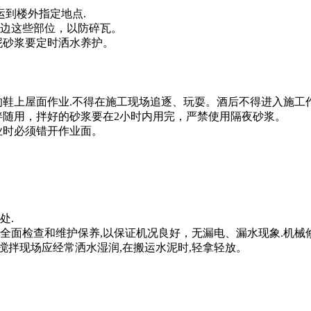
运到楼外指定地点.
瓦边这些部位，以防碎瓦。
泥砂浆要定时洒水养护。
的鞋上屋面作业.不得在施工现场追逐、玩耍。酒后不得进入施工
伴随用，拌好的砂浆要在2小时内用完，严禁使用隔夜砂浆。
业时必须错开作业面。
处.
全面检查和维护保养,以保证机况良好，无漏电、漏水现象.机
搅拌现场应经常洒水湿润,在搬运水泥时,轻拿轻放。