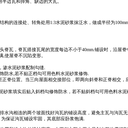
用半边瓦和掉角、缺边的大瓦。
构的连接处、转角处用1:3水泥砂浆抹泛水，做成半径为100mm
脊瓦，脊瓦搭接瓦尾的宽度每边不小于40mm.铺设时，沿屋脊
满,使屋脊不沉陷变形。
，渗水泥砂浆配制勾缝.
饰防水,若不贴正档勾可用色料水泥砂浆修饰.
至正脊位置。当三向屋面相交接部位，即两向斜脊和正脊相交，
泥砂浆填实后贴入斜档勾修饰防水，若不贴斜档勾可用色料水泥砂
排水沟相连的两个坡面找好沟瓦的铺设高度，避免主瓦与沟瓦无法
。为保证沟瓦铺设牢固，其底部应卧浆饱满.