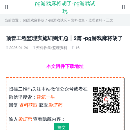
pg游戏麻将胡了-pg游戏试


玩
当前位置：
pg游戏麻将胡了-pg游戏试玩
»
资料收集
»
监理资料
» 正文
顶管工程监理实施细则汇总丨2篇 -pg游戏麻将胡了
2026-01-24
资料收集
/
监理资料
16



本文附件下载地址
扫描二维码关注本站微信公众号或者在
微信里搜索：
建筑一生
回复
资料获取
获取
验证码
输入
验证码
查看隐藏内容：