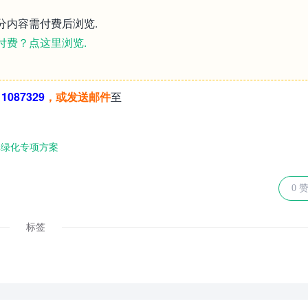
分内容需付费后浏览.
付费？点这里浏览.
087329
，
或
发送邮件
至
林绿化专项方案
0 
标签