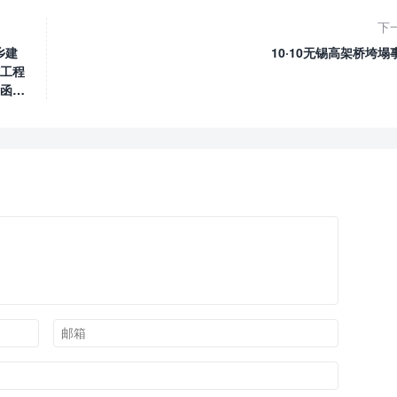
下
乡建
10·10无锡高架桥垮塌
工程
函