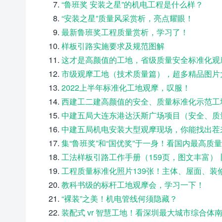
“鲁班奖 安装之星”的机电工程是什么样？
“安装之星”质量风采赏析，亮点耀眼！
最新鲁班奖工程质量赏析，学习了！
样板引路实施要求及规范图解
这才是高颜值的工地，省级质量安全标准化观
市级观摩工地（技术质量篇），超多精品图片
2022上半年标准化工地观摩，叹服！
西建工二建高颜值的安全、质量标准化示范工
中建五局大连东港达沃斯广场项目（安全、质
中建五局机电安装大型观摩现场，你能找出茬
集“鲁班奖”和“国优奖”于一身！看国内最高质
工法样板引路工作手册（159页，图文丰富）丨
工程质量标准化照片139张！主体、屋面、装
教科书级的标杆工地观摩会，学习一下！
“裸装”之美！机电管线何须隐藏？
装配式 vr 智慧工地！看深圳最大城市综合