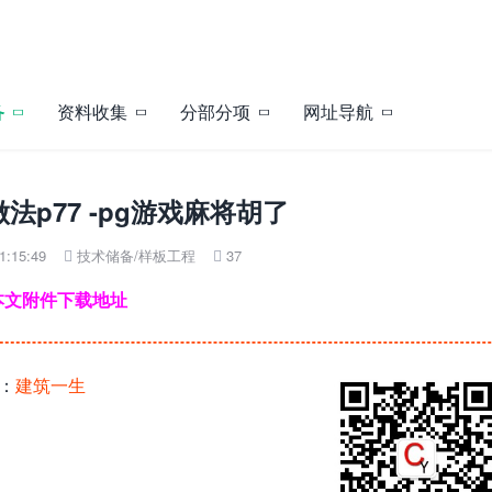
备
资料收集
分部分项
网址导航
法p77 -pg游戏麻将胡了
:15:49
技术储备
/
样板工程
37


本文附件下载地址
：
建筑一生