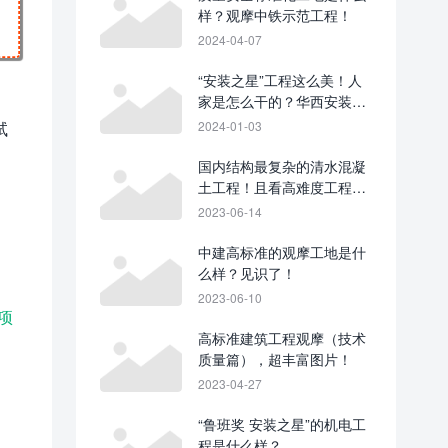
样？观摩中铁示范工程！
2024-04-07
“安装之星”工程这么美！人
家是怎么干的？华西安装承
建的东来印象（简阳市文化
试
2024-01-03
体育中心）4-7＃楼及地下
室项目（安装工程）
国内结构最复杂的清水混凝
土工程！且看高难度工程如
何质量创优？
2023-06-14
中建高标准的观摩工地是什
么样？见识了！
2023-06-10
项
高标准建筑工程观摩（技术
质量篇），超丰富图片！
2023-04-27
“鲁班奖 安装之星”的机电工
程是什么样？