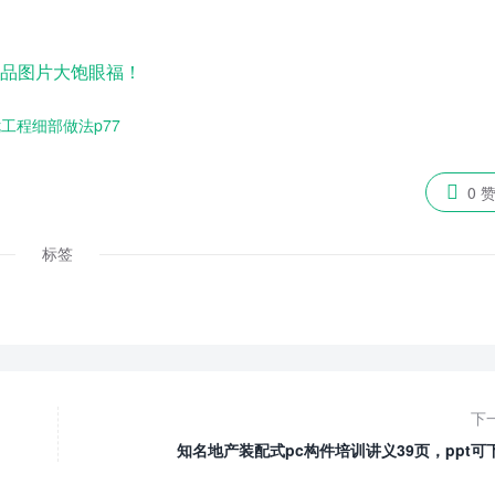
精品图片大饱眼福！
工程细部做法p77

0 
标签
下
知名地产装配式pc构件培训讲义39页，ppt可