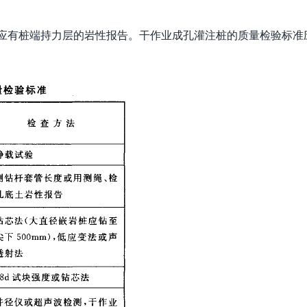
岩桩应有桩端持力层的岩性报告。干作业成孔灌注桩的质量检验标准