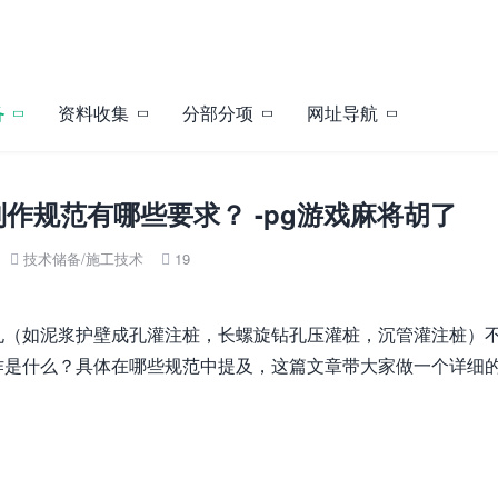
备
资料收集
分部分项
网址导航
作规范有哪些要求？ -pg游戏麻将胡了
技术储备
/
施工技术
19


孔（如泥浆护壁成孔灌注桩，长螺旋钻孔压灌桩，沉管灌注桩）
作是什么？具体在哪些规范中提及，这篇文章带大家做一个详细