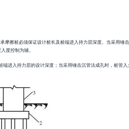
端承摩擦桩必须保证设计桩长及桩端进入持力层深度。当采用锤
贯入度控制为辅。
保证桩端进入持力层的设计深度；当采用锤击沉管法成孔时，桩管入