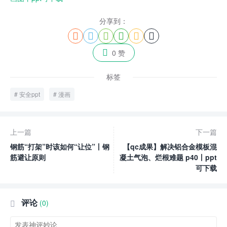
分享到：







0 赞
标签
安全ppt
漫画
上一篇
下一篇
钢筋“打架”时该如何“让位”丨钢
【qc成果】解决铝合金模板混
筋避让原则
凝土气泡、烂根难题 p40丨ppt
可下载
评论
(0)
