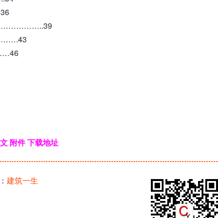
36
…………..39
….43
…46
文 附件 下载地址
：
建筑一生