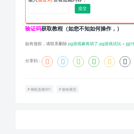
验证码
获取教程（如您不知如何操作，）
如有侵权，请联系删除
pg游戏麻将胡了-pg游戏试玩
»
jg
分享到：






钢筋连接001
验收规范