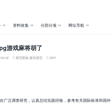
备
资料收集
分部分项
网址导航
18-pg游戏麻将胡了
04:42
规范图集
/
建筑规范
2001


编制组在广泛调查研究，认真总结实践经验，参考有关国际标准和国