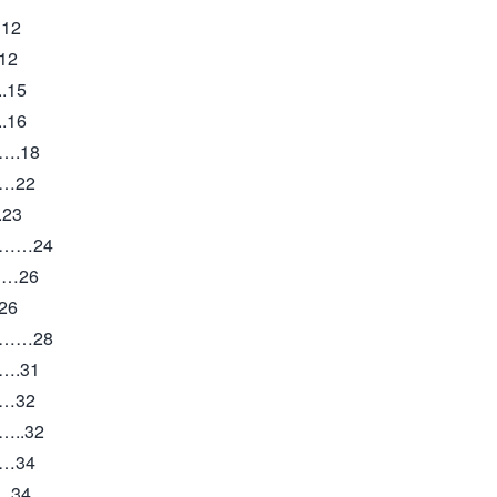
12
12
15
16
.18
…22
23
……24
…26
26
……28
.31
…32
.32
…34
.34