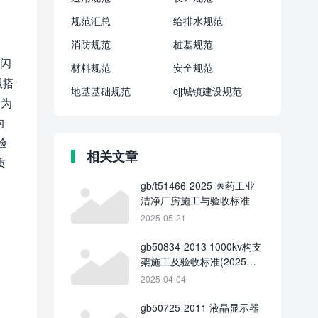
规范汇总
给排水规范
消防规范
桩基规范
筋闪
材料规范
安全规范
弧搭
地基基础规范
cjj城镇建设规范
分为
均
验
相关文章
质
gb/t51466-2025 医药工业
洁净厂房施工与验收标准
2025-05-21
gb50834-2013 1000kv构支
架施工及验收标准(2025局
部修订版)
2025-04-04
gb50725-2011 液晶显示器