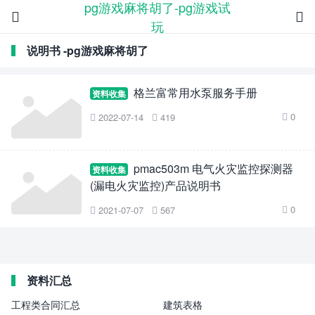
pg游戏麻将胡了-pg游戏试


玩
说明书 -pg游戏麻将胡了
格兰富常用水泵服务手册
资料收集
0
2022-07-14
419



pmac503m 电气火灾监控探测器
资料收集
(漏电火灾监控)产品说明书
0
2021-07-07
567



资料汇总
工程类合同汇总
建筑表格