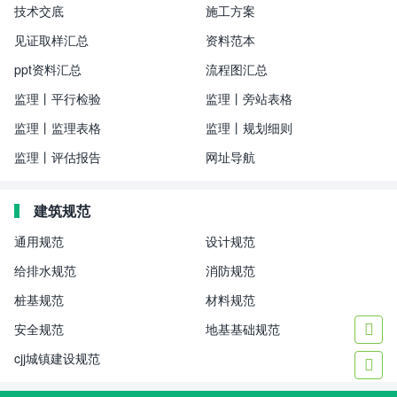
技术交底
施工方案
见证取样汇总
资料范本
ppt资料汇总
流程图汇总
监理丨平行检验
监理丨旁站表格
监理丨监理表格
监理丨规划细则
监理丨评估报告
网址导航
建筑规范
通用规范
设计规范
给排水规范
消防规范
桩基规范
材料规范
安全规范
地基基础规范

cjj城镇建设规范
