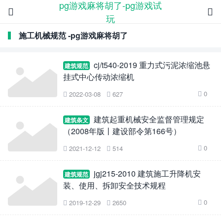
pg游戏麻将胡了-pg游戏试


玩
施工机械规范 -pg游戏麻将胡了
cj/t540-2019 重力式污泥浓缩池悬
建筑规范
挂式中心传动浓缩机
0
2022-03-08
627



建筑起重机械安全监督管理规定
建筑条文
（2008年版丨建设部令第166号）
0
2021-12-12
514



jgj215-2010 建筑施工升降机安
建筑规范
装、使用、拆卸安全技术规程
0
2019-12-29
2650


