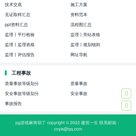
技术交底
施工方案
见证取样汇总
资料范本
ppt资料汇总
流程图汇总
监理丨平行检验
监理丨旁站表格
监理丨监理表格
监理丨规划细则
监理丨评估报告
网址导航
工程事故
质量事故等级划分
质量事故
安全事故等级划分
安全事故

事故报告

pg游戏麻将胡了 copyright © 2022
建筑一生
联系邮箱：
coyis@qq.com