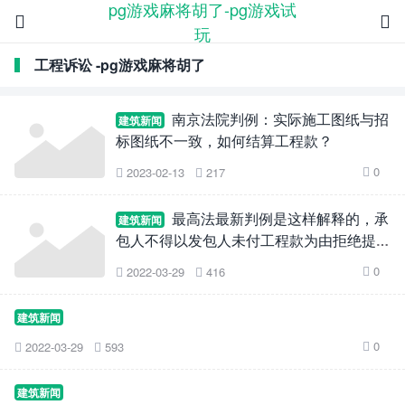
pg游戏麻将胡了-pg游戏试


玩
工程诉讼 -pg游戏麻将胡了
南京法院判例：实际施工图纸与招
建筑新闻
标图纸不一致，如何结算工程款？
0
2023-02-13
217



最高法最新判例是这样解释的，承
建筑新闻
包人不得以发包人未付工程款为由拒绝提交
工程竣工资料
0
2022-03-29
416



建筑新闻
0
2022-03-29
593



建筑新闻