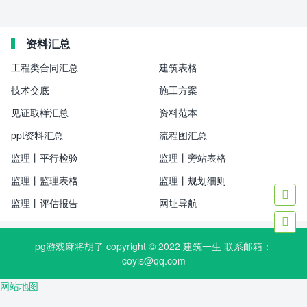
资料汇总
工程类合同汇总
建筑表格
技术交底
施工方案
见证取样汇总
资料范本
ppt资料汇总
流程图汇总
监理丨平行检验
监理丨旁站表格
监理丨监理表格
监理丨规划细则

监理丨评估报告
网址导航

pg游戏麻将胡了 copyright © 2022
建筑一生
联系邮箱：
coyis@qq.com
网站地图