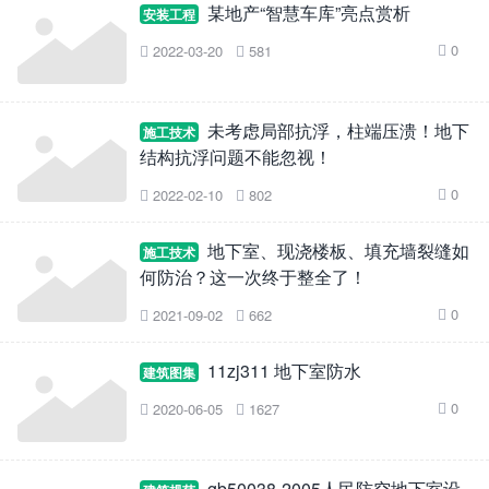
某地产“智慧车库”亮点赏析
安装工程
0
2022-03-20
581



未考虑局部抗浮，柱端压溃！地下
施工技术
结构抗浮问题不能忽视！
0
2022-02-10
802



地下室、现浇楼板、填充墙裂缝如
施工技术
何防治？这一次终于整全了！
0
2021-09-02
662



11zj311 地下室防水
建筑图集
0
2020-06-05
1627



gb50038-2005人民防空地下室设