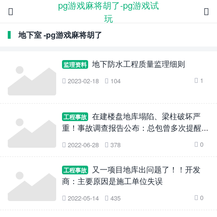
pg游戏麻将胡了-pg游戏试


玩
地下室 -pg游戏麻将胡了
地下防水工程质量监理细则
监理资料
1
2023-02-18
104



在建楼盘地库塌陷、梁柱破坏严
工程事故
重！事故调查报告公布：总包曾多次提醒仍
被追责！原因是…
0
2022-06-28
378



又一项目地库出问题了！！开发
工程事故
商：主要原因是施工单位失误
0
2022-05-14
435


