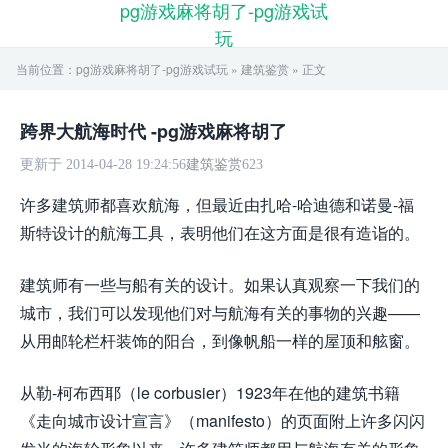
pg游戏麻将胡了-pg游戏试
玩
当前位置：
pg游戏麻将胡了-pg游戏试玩
»
建筑鉴赏
» 正文
跨界大航海时代 -pg游戏麻将胡了
更新于 2014-04-28 19:24:56
建筑鉴赏
623
许多建筑师都喜欢航海，但最近由扎哈-哈迪德和诺曼-福
斯特设计的航海工具，表明他们在这方面是很有造诣的。
建筑师有一些与船有关的设计。如果认真观察一下我们的
城市，我们可以发现他们对与航海有关的事物的兴趣——
从用邮轮栏杆装饰的阳台，到像帆船一样的屋顶和舷窗。
从勒-柯布西耶（le corbusier）1923年在他的建筑书籍
《走向城市设计宣言》（manifesto）的页面附上许多闪闪