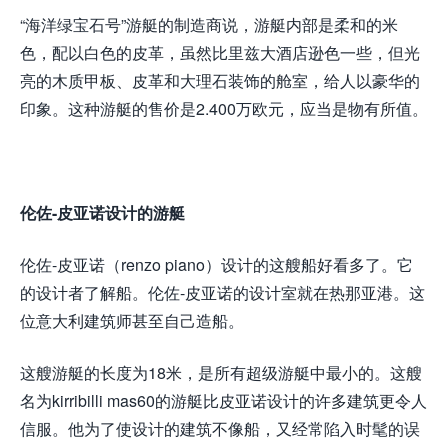
“海洋绿宝石号”游艇的制造商说，游艇内部是柔和的米
色，配以白色的皮革，虽然比里兹大酒店逊色一些，但光
亮的木质甲板、皮革和大理石装饰的舱室，给人以豪华的
印象。这种游艇的售价是2.400万欧元，应当是物有所值。
伦佐-皮亚诺设计的游艇
伦佐-皮亚诺（renzo piano）设计的这艘船好看多了。它
的设计者了解船。伦佐-皮亚诺的设计室就在热那亚港。这
位意大利建筑师甚至自己造船。
这艘游艇的长度为18米，是所有超级游艇中最小的。这艘
名为kirribilli mas60的游艇比皮亚诺设计的许多建筑更令人
信服。他为了使设计的建筑不像船，又经常陷入时髦的误