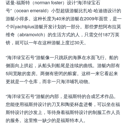
诺曼-福斯特（norman foster）设计“海洋绿宝石
号”（ocean emerald）小型超级游艇比扎哈-哈迪德设计的
游艇小得多。这种长度为40米的游艇在2009年面世，是一
个叫yachtplus游艇开发计划的一部分。那些梦想阿布拉莫
维奇（abramovich）的生活方式的人，只需交付187万英
镑，就可以一年在这种游艇上度过30天。
“海洋绿宝石号”游艇像一只跳跃的海豚在水面飞行。船的
侧面向上拱起，从船头到船尾是连续的曲线。游艇内部有
5间宽敞的套房。两侧有密闭的舷窗。这样一来它看起来
更就是一个仓库，而非一只海洋哺乳动物。
“海洋绿宝石号”游艇的内部，是福斯特的合成艺术作品。
您能使用福斯持设计的刀叉和陶瓷杯盘进餐，可以坐在福
斯特设计的沙发上，等待身着福斯特设计的制服工作人员
的服务。这里惟一缺少的是福斯特本人。