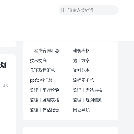

资料汇总
工程类合同汇总
建筑表格
技术交底
施工方案
计划
见证取样汇总
资料范本
ppt资料汇总
流程图汇总
0

监理丨平行检验
监理丨旁站表格
监理丨监理表格
监理丨规划细则
监理丨评估报告
网址导航