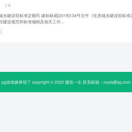
0

住房城乡建设部标准定额司 建标标函[2018]134号文件《住房城乡建设部标准
程建设规范和标准编制及相关工作...
制
pg游戏麻将胡了 copyright © 2022
建筑一生
联系邮箱：
coyis@qq.com