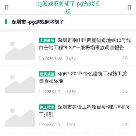
pg游戏麻将胡了-pg游戏试


玩
深圳市 -pg游戏麻将胡了
深圳市南山区西丽街道地铁13号线
工程事故
白芒站工程“8.22”一般坍塌事故调查报告
0
2023-01-09
218



sjg67-2019 绿色建筑工程施工质
建筑规范
量验收标准
0
2022-02-21
819



深圳市建设工程项目疫情防控和复
施工技术
工指引
0
2022-02-01
701


