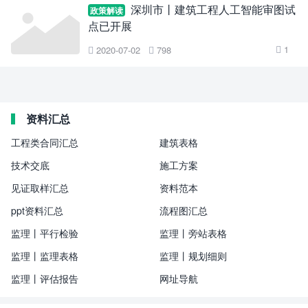
深圳市丨建筑工程人工智能审图试
政策解读
点已开展
1
2020-07-02
798



资料汇总
工程类合同汇总
建筑表格
技术交底
施工方案
见证取样汇总
资料范本
ppt资料汇总
流程图汇总
监理丨平行检验
监理丨旁站表格
监理丨监理表格
监理丨规划细则
监理丨评估报告
网址导航