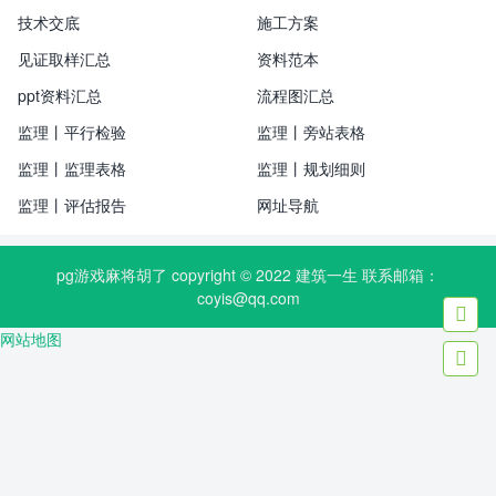
技术交底
施工方案
见证取样汇总
资料范本
ppt资料汇总
流程图汇总
监理丨平行检验
监理丨旁站表格
监理丨监理表格
监理丨规划细则
监理丨评估报告
网址导航
pg游戏麻将胡了 copyright © 2022
建筑一生
联系邮箱：
coyis@qq.com

网站地图
