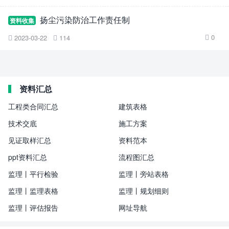
扬尘污染防治工作责任制
资料收集
0
2023-03-22
114



资料汇总
工程类合同汇总
建筑表格
技术交底
施工方案
见证取样汇总
资料范本
ppt资料汇总
流程图汇总
监理丨平行检验
监理丨旁站表格
监理丨监理表格
监理丨规划细则
监理丨评估报告
网址导航