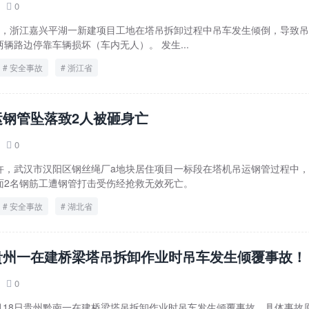
0

午10时，浙江嘉兴平湖一新建项目工地在塔吊拆卸过程中吊车发生倾倒，导致
辆路边停靠车辆损坏（车内无人）。 发生...
安全事故
浙江省
运钢管坠落致2人被砸身亡
0

8时许，武汉市汉阳区钢丝绳厂a地块居住项目一标段在塔机吊运钢管过程中
面2名钢筋工遭钢管打击受伤经抢救无效死亡。
安全事故
湖北省
贵州一在建桥梁塔吊拆卸作业时吊车发生倾覆事故！
0

3月18日贵州黔南一在建桥梁塔吊拆卸作业时吊车发生倾覆事故、具体事故