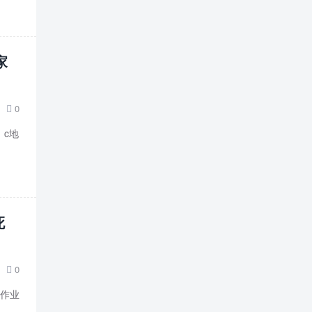
家
0

）c地
死
0

，作业