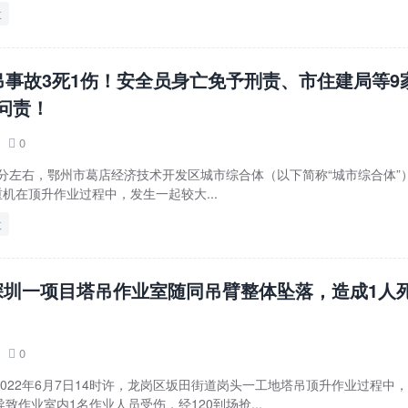
故
吊事故3死1伤！安全员身亡免予刑责、市住建局等9
问责！
0

时15分左右，鄂州市葛店经济技术开发区城市综合体（以下简称“城市综合体”
重机在顶升作业过程中，发生一起较大...
故
深圳一项目塔吊作业室随同吊臂整体坠落，造成1人
0

022年6月7日14时许，龙岗区坂田街道岗头一工地塔吊顶升作业过程中
致作业室内1名作业人员受伤，经120到场抢...