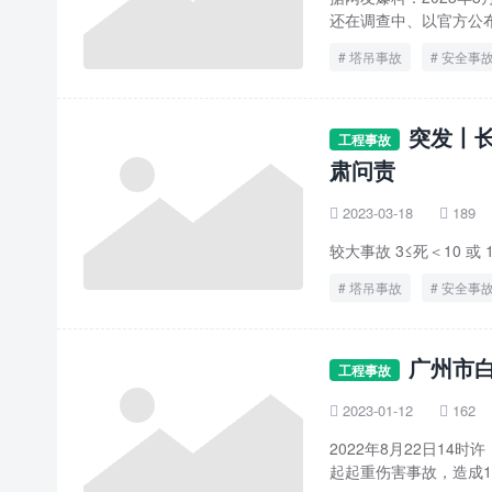
还在调查中、以官方公
塔吊事故
安全事
突发丨长
工程事故
肃问责
2023-03-18
189


较大事故 3≤死＜10 或
塔吊事故
安全事
广州市白
工程事故
2023-01-12
162


2022年8月22日1
起起重伤害事故，造成