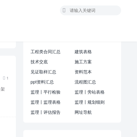

资料汇总
工程类合同汇总
建筑表格
技术交底
施工方案
见证取样汇总
资料范本
1

ppt资料汇总
流程图汇总
升架
监理丨平行检验
监理丨旁站表格
监理丨监理表格
监理丨规划细则
监理丨评估报告
网址导航