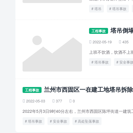
塔吊
塔吊事故
塔吊倒
工程事故
2022-05-19
435


上班不饮酒，饮酒不上
塔吊事故
安全事
兰州市西固区一在建工地塔吊拆除
工程事故
2022-05-03
377
0



2022年5月3日9时40分左右，兰州市西固区陈坪街道一
塔吊事故
安全事故
高处坠落事故