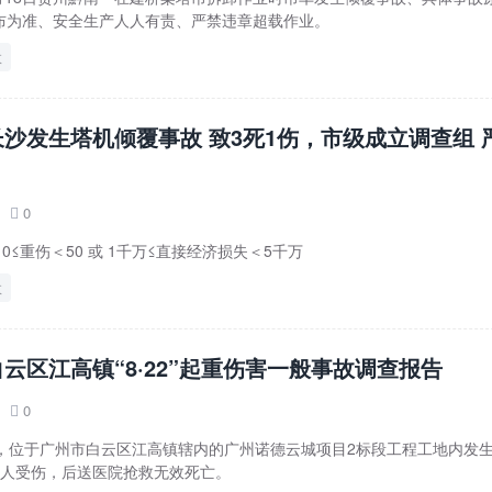
布为准、安全生产人人有责、严禁违章超载作业。
故
沙发生塔机倾覆事故 致3死1伤，市级成立调查组 
0

 10≤重伤＜50 或 1千万≤直接经济损失＜5千万
故
云区江高镇“8·22”起重伤害一般事故调查报告
0

4时许，位于广州市白云区江高镇辖内的广州诺德云城项目2标段工程工地内发
1人受伤，后送医院抢救无效死亡。