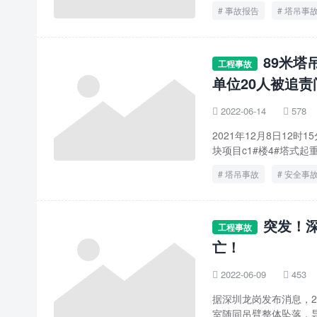
事故报告
塔吊事
89米塔
工程事故
单位20人被追责
2022-06-14
578


2021年12月8日12
块项目c1#楼4#塔式起
塔吊事故
安全事
突发！
工程事故
亡！
2022-06-09
453


据深圳龙岗发布消息，2
室随同吊臂整体坠落，导