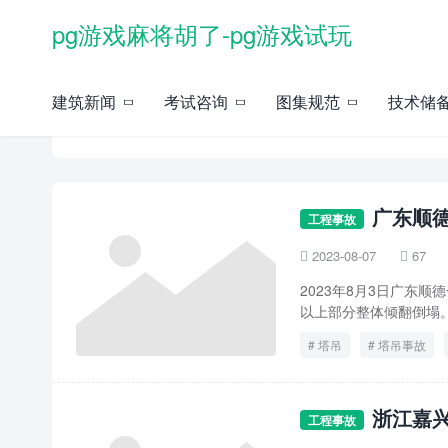
pg游戏麻将胡了-pg游戏试玩
建筑新闻
考试咨询
图集规范
技术储
塔吊事故 -pg游戏麻将胡了
广东顺
工程事故
2023-08-07
67


2023年8月3日广东
以上部分整体倾翻倒塌
塔吊
塔吊事故
浙江嘉
工程事故