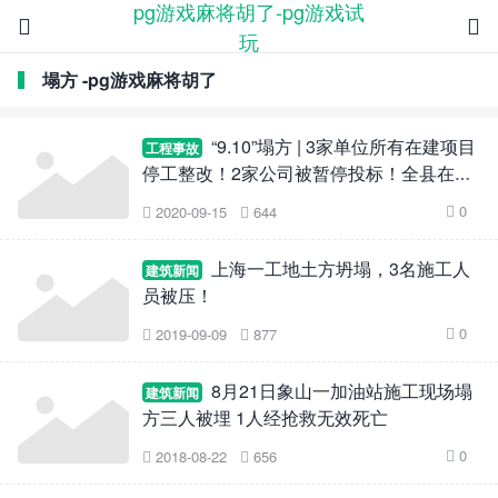
pg游戏麻将胡了-pg游戏试


玩
塌方 -pg游戏麻将胡了
“9.10”塌方 | 3家单位所有在建项目
工程事故
停工整改！2家公司被暂停投标！全县在建
房建市政工程项目立即停工整改！
0
2020-09-15
644



上海一工地土方坍塌，3名施工人
建筑新闻
员被压！
0
2019-09-09
877



8月21日象山一加油站施工现场塌
建筑新闻
方三人被埋 1人经抢救无效死亡
0
2018-08-22
656


