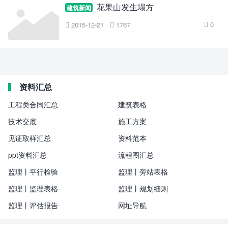
花果山发生塌方
建筑新闻
0
2015-12-21
1767



资料汇总
工程类合同汇总
建筑表格
技术交底
施工方案
见证取样汇总
资料范本
ppt资料汇总
流程图汇总
监理丨平行检验
监理丨旁站表格
监理丨监理表格
监理丨规划细则
监理丨评估报告
网址导航