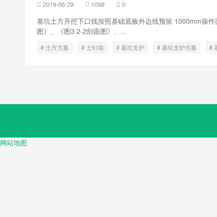
2019-06-29
1098
0



基坑土方开挖下口线按照基础底板外边线预留 1000mm操作
图》、《图3 2-2剖面图》、...
土方方案
土钉墙
基坑支护
基坑支护方案
网站地图