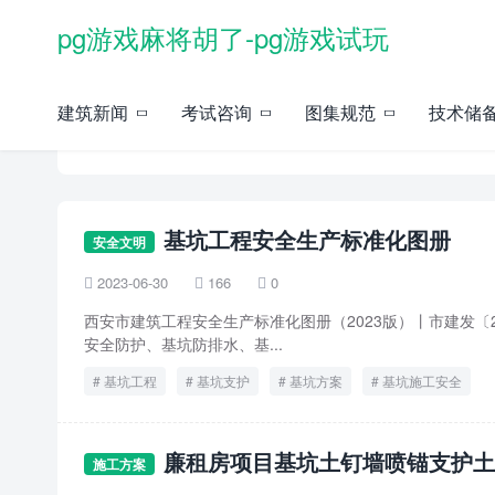
pg游戏麻将胡了-pg游戏试玩
建筑新闻
考试咨询
图集规范
技术储
基坑方案 -pg游戏麻将胡了
基坑工程安全生产标准化图册
安全文明
2023-06-30
166
0



西安市建筑工程安全生产标准化图册（2023版）丨市建发〔20
安全防护、基坑防排水、基...
基坑工程
基坑支护
基坑方案
基坑施工安全
廉租房项目基坑土钉墙喷锚支护
施工方案