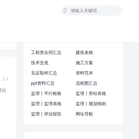

资料汇总
工程类合同汇总
建筑表格
技术交底
施工方案
见证取样汇总
资料范本
1

ppt资料汇总
流程图汇总
基坑
监理丨平行检验
监理丨旁站表格
监理丨监理表格
监理丨规划细则
监理丨评估报告
网址导航