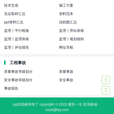
技术交底
施工方案
见证取样汇总
资料范本
ppt资料汇总
流程图汇总
监理丨平行检验
监理丨旁站表格
监理丨监理表格
监理丨规划细则
监理丨评估报告
网址导航
工程事故
质量事故等级划分
质量事故
安全事故等级划分
安全事故

事故报告

pg游戏麻将胡了 copyright © 2022
建筑一生
联系邮箱：
coyis@qq.com