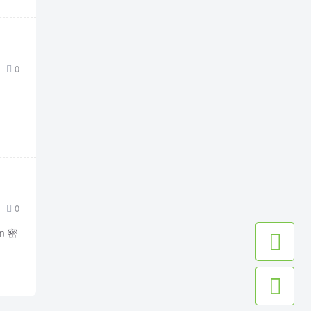
0

0

m 密

