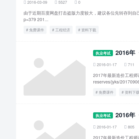
2016-03-09
5527
0



由于近期百度网盘打击盗版力度较大，建议各位先转存到自己的网盘，然
p=379 201...
免费课件
工程经济
资料下载
2016
执业考试
2016-01-17
711


2017年最新造价工程师课件下载地
reserves/jyks/20170906
免费课件
资料下
2016
执业考试
2016-01-17
805


2017年最新造价工程师课件下载地