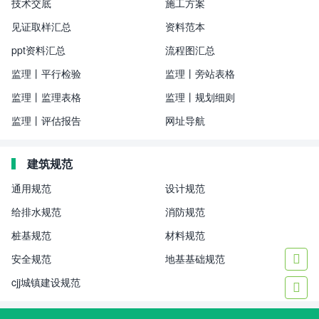
技术交底
施工方案
见证取样汇总
资料范本
ppt资料汇总
流程图汇总
监理丨平行检验
监理丨旁站表格
监理丨监理表格
监理丨规划细则
监理丨评估报告
网址导航
建筑规范
通用规范
设计规范
给排水规范
消防规范
桩基规范
材料规范
安全规范
地基基础规范

cjj城镇建设规范
